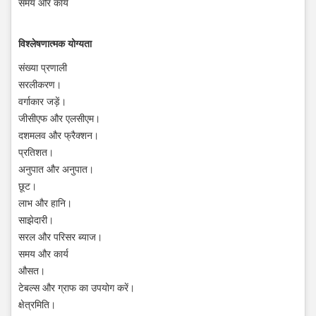
समय और कार्य
विश्लेषणात्मक योग्यता
संख्या प्रणाली
सरलीकरण।
वर्गाकार जड़ें।
जीसीएफ और एलसीएम।
दशमलव और फ्रैक्शन।
प्रतिशत।
अनुपात और अनुपात।
छूट।
लाभ और हानि।
साझेदारी।
सरल और परिसर ब्याज।
समय और कार्य
औसत।
टेबल्स और ग्राफ का उपयोग करें।
क्षेत्रमिति।