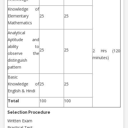
Knowledge of
Elementary
25
25
Mathematics
Analytical
Aptitude and
ability to
25
25
2 Hrs (120
observe the
minutes)
distinguish
pattern
Basic
Knowledge of
25
25
English & Hindi
Total
100
100
Selection Procedure
Written Exam
Practical Test