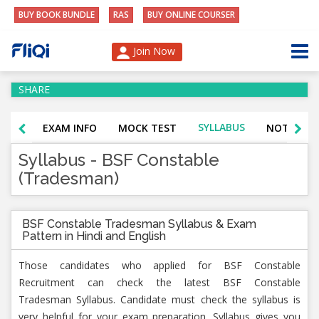
BUY BOOK BUNDLE
RAS
BUY ONLINE COURSER
Join Now
SHARE
SYLLABUS
EXAM INFO
MOCK TEST
NOTIFICA
Syllabus - BSF Constable
(Tradesman)
BSF Constable Tradesman Syllabus & Exam
Pattern in Hindi and English
Those candidates who applied for BSF Constable
Recruitment can check the latest BSF Constable
Tradesman Syllabus. Candidate must check the syllabus is
very helpful for your exam preparation. Syllabus gives you