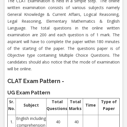
The CLAT Examination is held in a simple step. The online
written examination consists of various subjects namely
General Knowledge & Current Affairs, Logical Reasoning,
Legal Reasoning, Elementary Mathematics & English
Language. The total questions in the online written
examination are 200 and each question is of 1 mark. The
aspirant will have to complete the paper within 180 minutes
of the starting of the paper. The questions paper is of
Objective type containing Multiple Choice Questions. The
candidates should also notice that the mode of examination
will be online.
CLAT Exam Pattern -
UG Exam Pattern
Sr.
Total
Total
Type of
Subject
Time
No.
Questions
Marks
Paper
English including
1.
40
40
comprehension