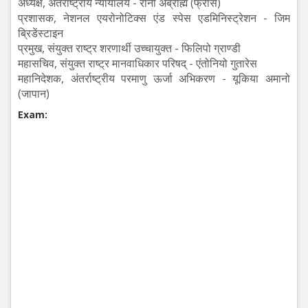
अध्यक्ष, अंतराष्ट्रीय न्यायालय - रोनी अब्राह्म (फ्रांस)
प्रशासक, नेशनल एयरोनोटिक्स एंड स्पेस एडमिनिस्ट्रेशन - जिम
ब्रिडेंस्टाइन
प्रमुख, संयुक्त राष्ट्र शरणार्थी उच्चायुक्त - फिलिपो ग्राण्डी
महासचिव, संयुक्त राष्ट्र मानवाधिकार परिषद् - एंतोनियो गुतारेस
महानिदेशक, अंतर्राष्ट्रीय परमाणु ऊर्जा अभिकरण - यूकिया अमानो
(जापान)
Exam: