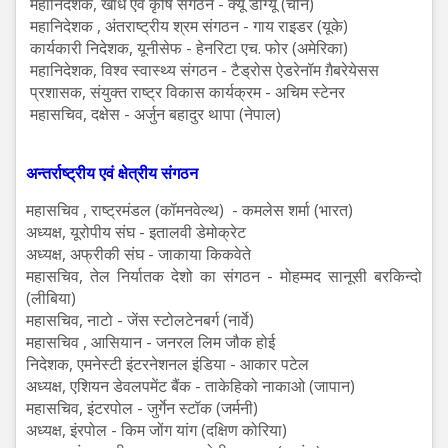
महानिदेशक, खाध एवं कृषि संगठन - क्यू डोंग्यू (चीन)
महानिदेशक , अंतराष्ट्रीय श्रम संगठन - गाय राइडर (यूके)
कार्यकारी निदेशक, यूनीसेफ - हेनरिटा एच. फोर (अमेरिका)
महानिदेशक, विश्व स्वास्थ्य संगठन - टैड्रोस ऐडरेनॉम ग़ैबरेयेसस
प्रशासक, संयुक्त राष्ट्र विकास कार्यक्रम - अचिम स्टेनर
महासचिव, दक्षेस - अर्जुन बहादुर थापा (नेपाल)
अन्तर्राष्ट्रीय
एवं
क्षेत्रीय
संगठन
महासचिव , राष्ट्रमंडल (कॉमनवेल्थ) - कमलेस शर्मा (भारत)
अध्यक्ष, यूरोपीय संघ - इतालवी डेमोक्रेट
अध्यक्ष, अफ्रीकी संघ - जाकाया किकवेते
महासचिव, तेल निर्यातक देशो का संगठन - मोहम्मद सानूसी बरकिन्दो
(लीबिया)
महासचिव, नाटो - जेंस स्टोलटेनबर्ग (नार्वे)
महासचिव , आसियान - जनरल लिम जौक होई
निदेशक, एमनेस्टी इंटरनेशनल इंडिया - आकार पटेल
अध्यक्ष, एशियन डेवलपमेंट बैंक - ताकेहिको नाकाओ (जापान)
महासचिव, इंटरपोल - जुर्गेन स्टॉक (जर्मनी)
अध्यक्ष, इंरपोल - किम जोंग यांग (दक्षिण कोरिया)