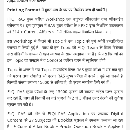
Application में ही चलेगाा
Printing Format में बुक्स आप के घर पर डिलीवर करा दी जायँगी।
FliQi RAS मुख्‍य परीक्षा Workshop एक वर्चुअल ऑफलाईन तथा ऑनलाईन
प्रोग्राम है। इस प्रोग्राम में RAS मुख्‍य परीक्षा के RPSC द्वारा निर्धारित पाठयक्रम
को 314 + Current Affairs भागों में टॉपिक वाइज विभाजित किया गया।
इस Workshop में जितने भी Topic है उन Topic की पूर्ण थ्‍योरी हस्‍तलिखित
प्रारूप में लिखी हुई है। साथ ही इन Topic को FliQi Team के विषय विशेषज्ञ
द्वारा वीडियों के माध्‍यम से गहन व्‍याख्‍या के साथ समझाया गया है। जिससे विद्यार्थी को
इन Topic को समझने में व Concept क्‍लीयर करने में सहुलियत होगी।
Topic के अनत में उस Topic से संबंधित विगत RAS मुख्‍य परीक्षा में अब तक पूछे
गये प्रश्‍न तथा संभावित जो प्रश्‍न RAS मुख्‍य परीक्षा में बनाये। पूछे जा सकते है
जिनकी संख्‍या लगभग 15000 से अधिक है, वो प्रश्‍न समाहित किये गये हैं।
FliQi RAS मुख्‍य परीक्षा के लिए 15000 प्रश्‍नों की व्‍याख्‍या सहित उत्तर प्रदान
कर रही हैं, साथ ही विद्यार्थी को कई प्रश्‍नों के 2 से 3 मॉडल उत्तर देखने की सुविधा
प्रदान कर रही हैं।
FliQi RAS की ओर से FliQi RAS Application पर उपलब्‍ध Digital
Content को 27 Subjects की Booklet प्रारूप में उपलब्‍ध करवाया जा रहा
हैं। + Current Affair Book + Practic Question Book + Applyed