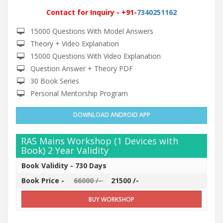
Contact for Inquiry - +91-
7340251162
15000 Questions With Model Answers
Theory + Video Explanation
15000 Questions With Video Explanation
Question Answer + Theory PDF
30 Book Series
Personal Mentorship Program
DOWNLOAD ANDROID APP
RAS Mains Workshop (1 Devices with
Book) 2 Year Validity
Book Validity -
730 Days
Book Price -
66000 /-
21500 /-
BUY WORKSHOP