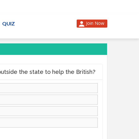
Join Now
QUIZ
my outside the state to help the British?