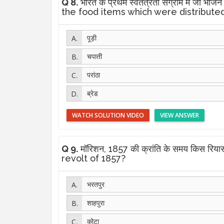
Q 8.
भारत के प्रथम स्वतंत्रता संग्राम में जो भो
the food items which were distribute
पूड़ी
चपाती
परांठा
ब्रेड
WATCH SOLUTION VIDEO
VIEW ANSWER
Q 9.
मॉरिशन, 1857 की क्रांति के समय किस रि
revolt of 1857?
भरतपुर
शाहपुरा
कोटा